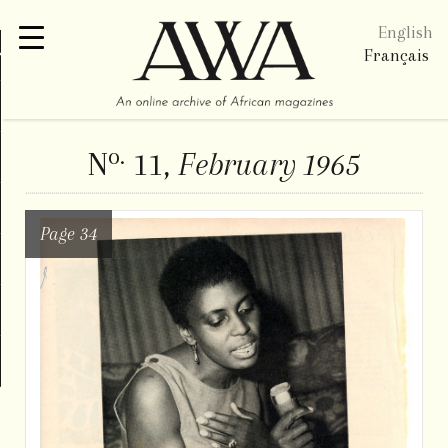
English
re
Français
o.
N
11,
February 1965
Page 34