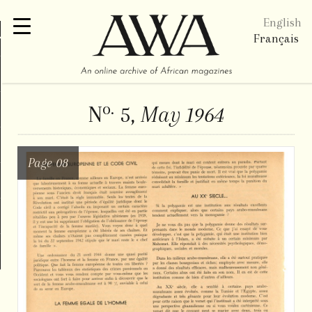
English
re
Français
o.
N
5,
May 1964
Page 08