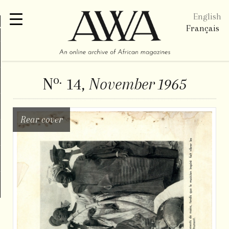
English
re
Français
o.
N
14,
November 1965
Rear cover