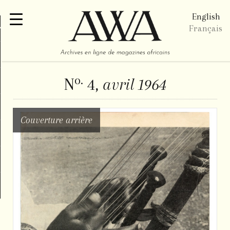
English
re
Français
o.
N
4,
avril 1964
Couverture arrière