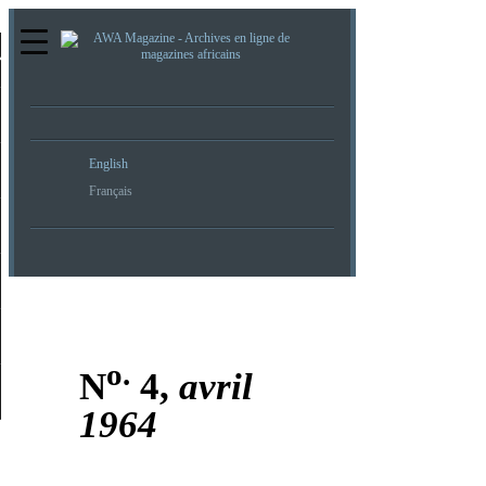
re
English
Français
o.
N
4,
avril
1964