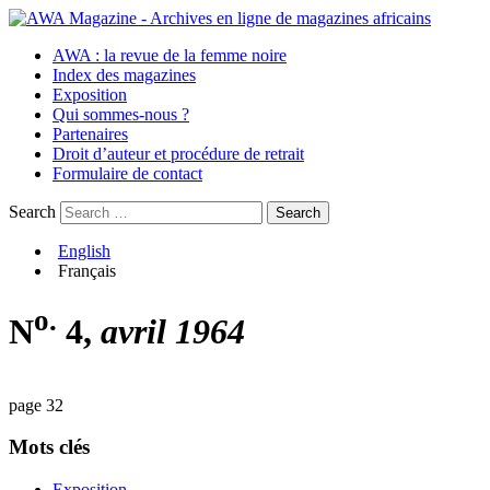
AWA : la revue de la femme noire
Index des magazines
Exposition
Qui sommes-nous ?
Partenaires
Droit d’auteur et procédure de retrait
Formulaire de contact
Search
English
Français
o.
N
4,
avril 1964
page 32
Mots clés
Exposition