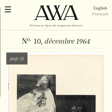
English
re
Français
o.
N
10,
décembre 1964
page 21