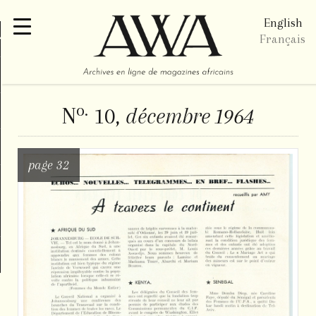
English
re
Français
o.
N
10,
décembre 1964
page 32