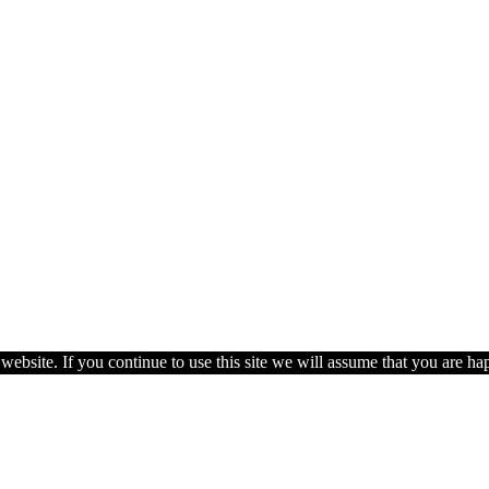
ebsite. If you continue to use this site we will assume that you are hap