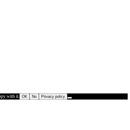
py with it.
OK
No
Privacy policy