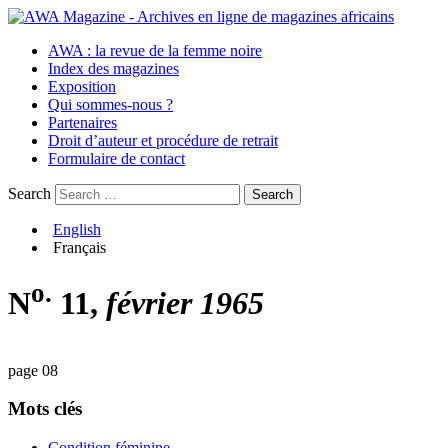
AWA : la revue de la femme noire
Index des magazines
Exposition
Qui sommes-nous ?
Partenaires
Droit d’auteur et procédure de retrait
Formulaire de contact
Search
English
Français
o.
N
11,
février 1965
page 08
Mots clés
Condition féminine