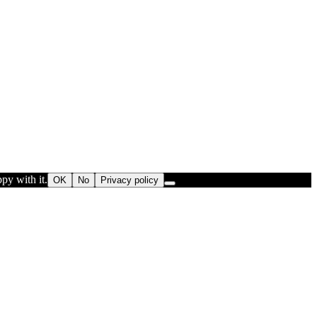
py with it.
OK
No
Privacy policy