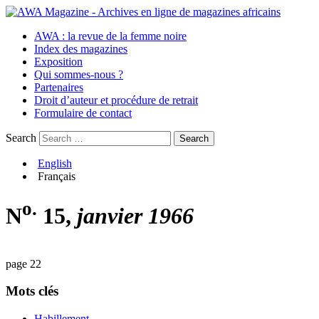
AWA : la revue de la femme noire
Index des magazines
Exposition
Qui sommes-nous ?
Partenaires
Droit d’auteur et procédure de retrait
Formulaire de contact
Search
English
Français
o.
N
15,
janvier 1966
page 22
Mots clés
Habillement