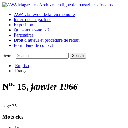
AWA : la revue de la femme noire
Index des magazines
Exposition
Qui sommes-nous ?
Partenaires
Droit d’auteur et procédure de retrait
Formulaire de contact
Search
English
Français
o.
N
15,
janvier 1966
page 25
Mots clés
Art