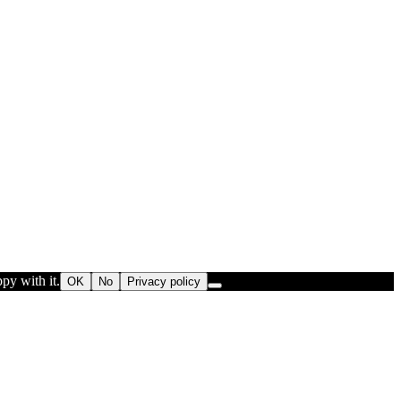
py with it.
OK
No
Privacy policy