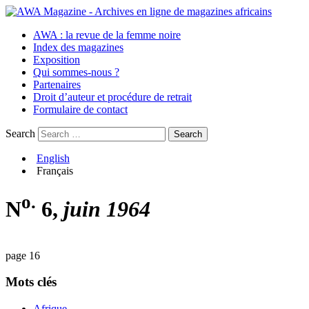
AWA : la revue de la femme noire
Index des magazines
Exposition
Qui sommes-nous ?
Partenaires
Droit d’auteur et procédure de retrait
Formulaire de contact
Search
English
Français
o.
N
6,
juin 1964
page 16
Mots clés
Afrique