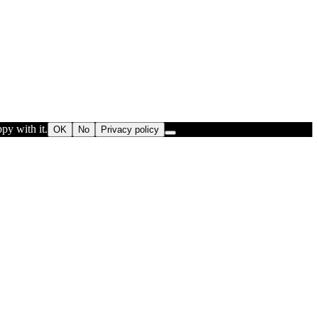
py with it.
OK
No
Privacy policy