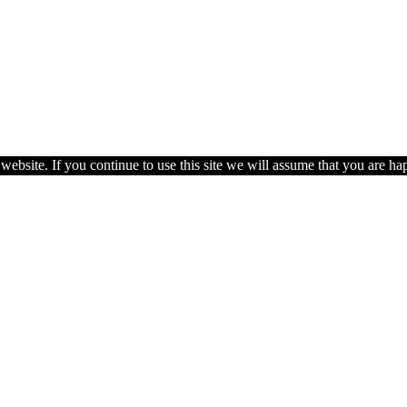
ebsite. If you continue to use this site we will assume that you are hap