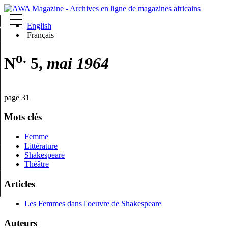
English
re
Français
o.
N
5,
mai 1964
page 31
Mots clés
Femme
Littérature
Shakespeare
Théâtre
Articles
Les Femmes dans l'oeuvre de Shakespeare
Auteurs