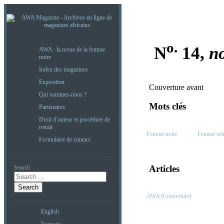
o.
N
14,
n
AWA : la revue de la femme
noire
Index des magazines
Exposition
Couverture avant
Qui sommes-nous ?
Mots clés
Partenaires
Droit d’auteur et procédure de
retrait
Femme noire
Femme sén
Formulaire de contact
Articles
Search
AWA (Couverture)
English