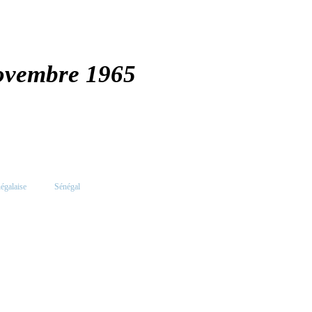
ovembre 1965
égalaise
Sénégal