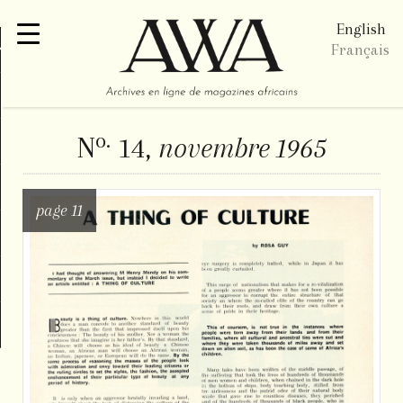
English
re
Français
o.
N
14,
novembre 1965
page 11