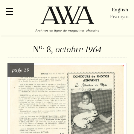
English
re
Français
o.
N
8,
octobre 1964
page 39