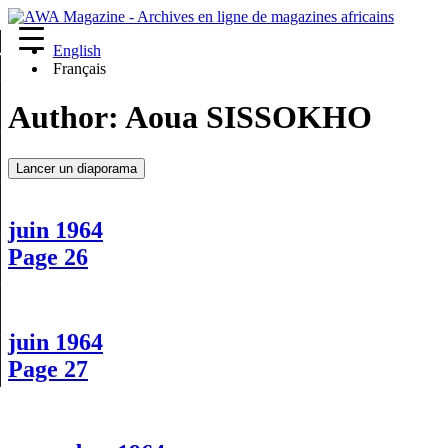
English
re
Français
Author:
Aoua SISSOKHO
Lancer un diaporama
juin 1964
Page 26
juin 1964
Page 27