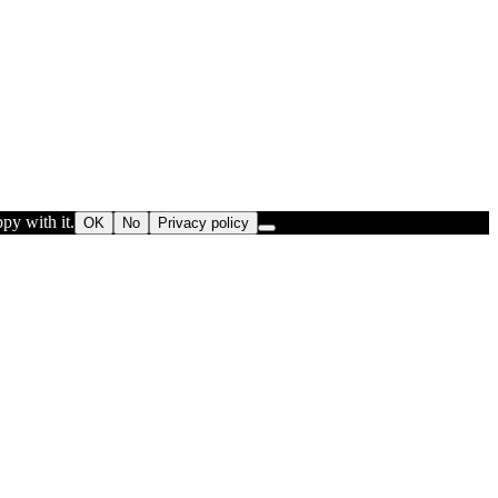
py with it.
OK
No
Privacy policy