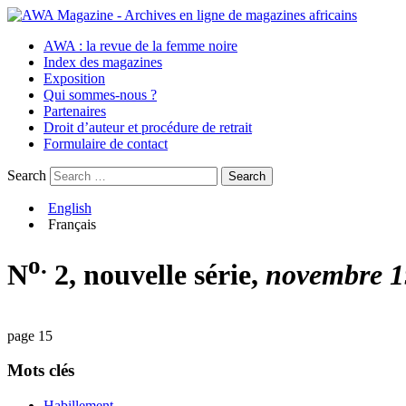
AWA : la revue de la femme noire
Index des magazines
Exposition
Qui sommes-nous ?
Partenaires
Droit d’auteur et procédure de retrait
Formulaire de contact
Search
English
Français
o.
N
2, nouvelle série,
novembre 1
page 15
Mots clés
Habillement