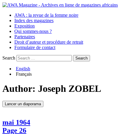
AWA : la revue de la femme noire
Index des magazines
Exposition
Qui sommes-nous ?
Partenaires
Droit d’auteur et procédure de retrait
Formulaire de contact
Search
English
Français
Author:
Joseph ZOBEL
Lancer un diaporama
mai 1964
Page 26