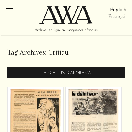
English
re
Français
Tag Archives:
Critiqu
LANCER UN DIAPORAMA