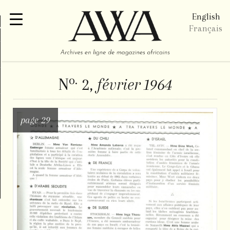
English
re
Français
o.
N
2,
février 1964
page 29