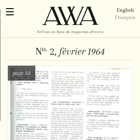
English
re
Français
o.
N
2,
février 1964
page 33