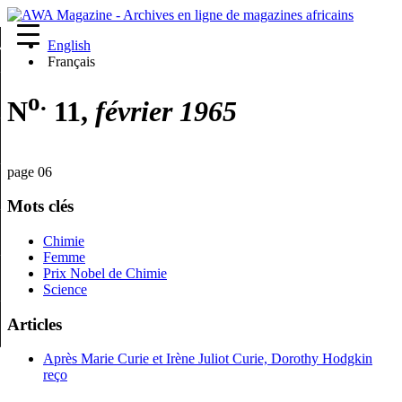
English
re
Français
o.
N
11,
février 1965
page 06
Mots clés
Chimie
Femme
Prix Nobel de Chimie
Science
Articles
Après Marie Curie et Irène Juliot Curie, Dorothy Hodgkin
reço