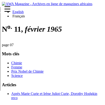
English
re
Français
o.
N
11,
février 1965
page 07
Mots clés
Chimie
Femme
Prix Nobel de Chimie
Science
Articles
Après Marie Curie et Irène Juliot Curie, Dorothy Hodgkin
reço