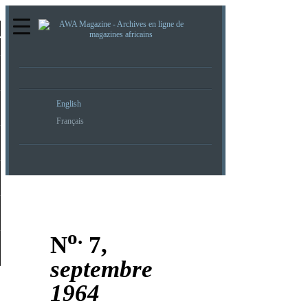
re
English
Français
o.
N
7,
septembre
1964