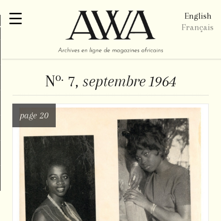
English
re
Français
o.
N
7,
septembre 1964
page 20